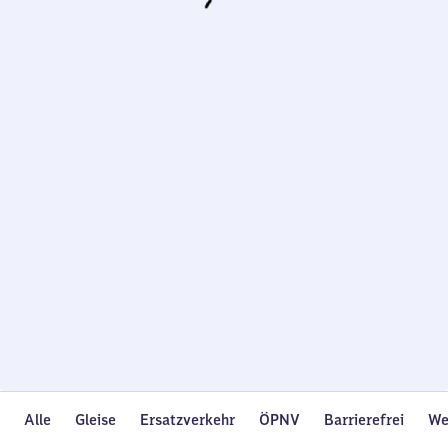
Wird
geladen…
Alle
Gleise
Ersatzverkehr
ÖPNV
Barrierefrei
We