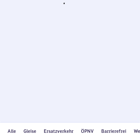
Wird
geladen…
Alle
Gleise
Ersatzverkehr
ÖPNV
Barrierefrei
We