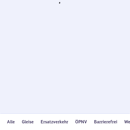
Wird
geladen…
Alle
Gleise
Ersatzverkehr
ÖPNV
Barrierefrei
We