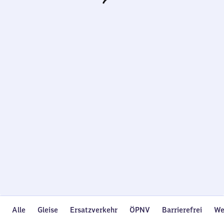
Wird
geladen…
Alle
Gleise
Ersatzverkehr
ÖPNV
Barrierefrei
We