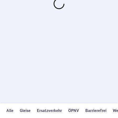
Wird
geladen…
Alle
Gleise
Ersatzverkehr
ÖPNV
Barrierefrei
We