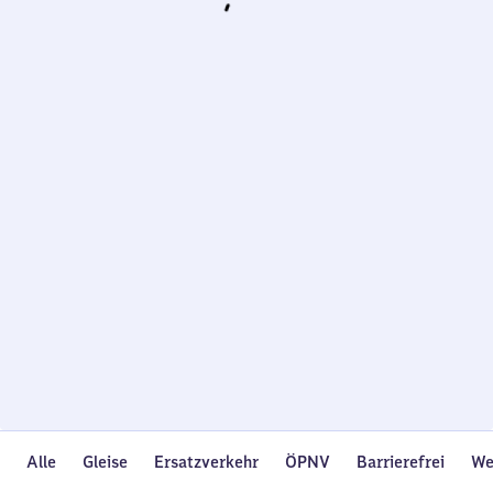
Wird
geladen…
Alle
Gleise
Ersatzverkehr
ÖPNV
Barrierefrei
We