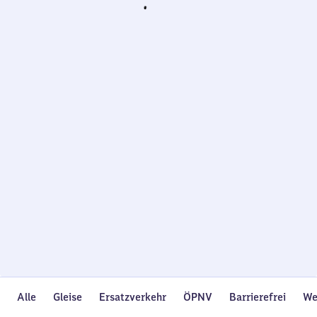
Wird
geladen…
Alle
Gleise
Ersatzverkehr
ÖPNV
Barrierefrei
We