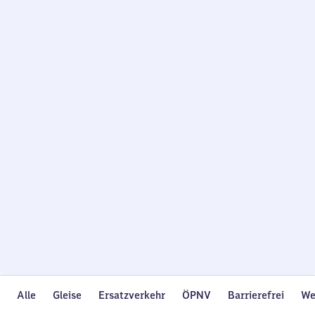
Wird
geladen…
Alle
Gleise
Ersatzverkehr
ÖPNV
Barrierefrei
We