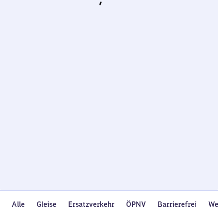
Wird
geladen…
Alle
Gleise
Ersatzverkehr
ÖPNV
Barrierefrei
We