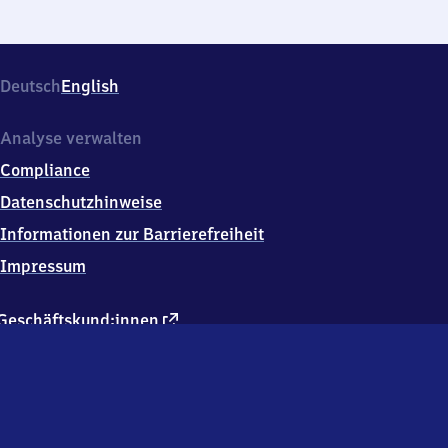
Deutsch
English
Analyse verwalten
Compliance
Datenschutzhinweise
Informationen zur Barrierefreiheit
Impressum
externer
Geschäftskund:innen
Link
Kontakt
Hausordnung
Verkehrsunternehmen