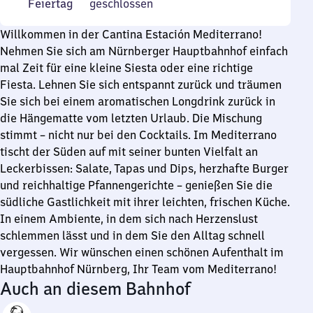
und
6
Feiertag
Feiertag
geschlossen
30
Sonntag
Uhr
bis
30
Willkommen in der Cantina Estación Mediterrano!
20
bis
Nehmen Sie sich am Nürnberger Hauptbahnhof einfach
Uhr
18
mal Zeit für eine kleine Siesta oder eine richtige
Uhr
Fiesta. Lehnen Sie sich entspannt zurück und träumen
Sie sich bei einem aromatischen Longdrink zurück in
die Hängematte vom letzten Urlaub. Die Mischung
stimmt – nicht nur bei den Cocktails. Im Mediterrano
tischt der Süden auf mit seiner bunten Vielfalt an
Leckerbissen: Salate, Tapas und Dips, herzhafte Burger
und reichhaltige Pfannengerichte – genießen Sie die
südliche Gastlichkeit mit ihrer leichten, frischen Küche.
In einem Ambiente, in dem sich nach Herzenslust
schlemmen lässt und in dem Sie den Alltag schnell
vergessen. Wir wünschen einen schönen Aufenthalt im
Hauptbahnhof Nürnberg, Ihr Team vom Mediterrano!
Auch an diesem Bahnhof