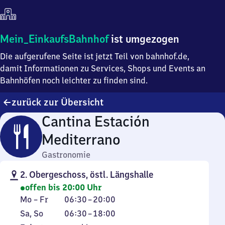
Mein
Mein_EinkaufsBahnhof
ist umgezogen
Einkaufsbahnhof
Die aufgerufene Seite ist jetzt Teil von bahnhof.de,
ist
umgezogen
damit Informationen zu Services, Shops und Events an
Bahnhöfen noch leichter zu finden sind.
zurück zur Übersicht
Cantina Estación
Mediterrano
Gastronomie
2. Obergeschoss, östl. Längshalle
offen bis 20:00 Uhr
Montag
Von
Mo
–
Fr
06:30
–
20:00
bis
6
Samstag
Von
Sa
,
So
06:30
–
18:00
Freitag
Uhr