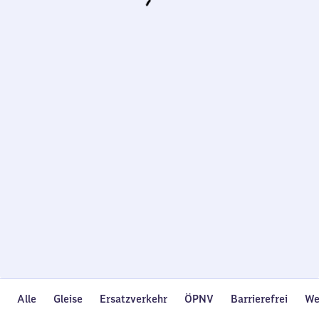
Wird
geladen…
Alle
Gleise
Ersatzverkehr
ÖPNV
Barrierefrei
We