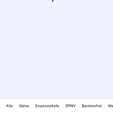
Wird
geladen…
Alle
Gleise
Ersatzverkehr
ÖPNV
Barrierefrei
We