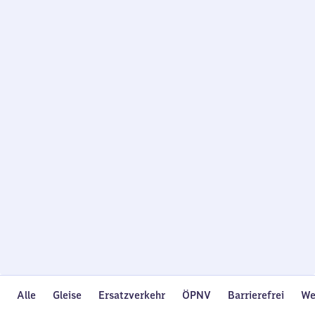
Wird
geladen…
Alle
Gleise
Ersatzverkehr
ÖPNV
Barrierefrei
We