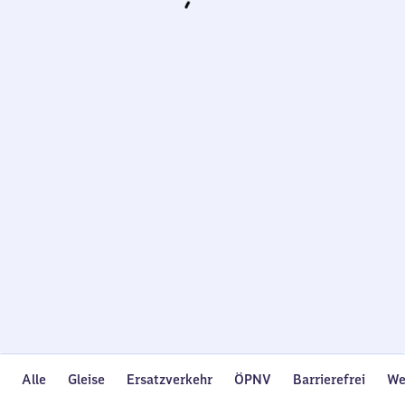
Wird
geladen…
Alle
Gleise
Ersatzverkehr
ÖPNV
Barrierefrei
We