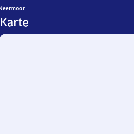
Neermoor
Neermoor
Karte