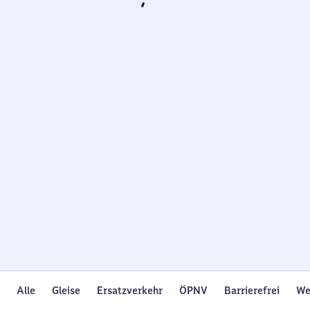
Wird
geladen…
Alle
Gleise
Ersatzverkehr
ÖPNV
Barrierefrei
We