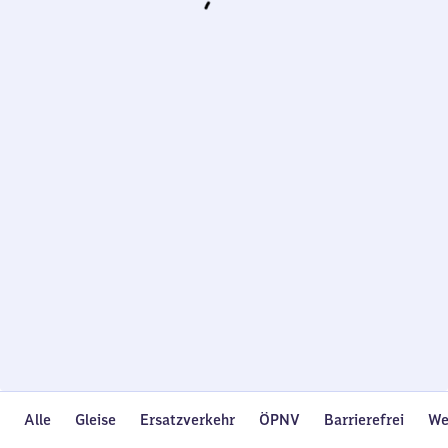
Wird
geladen…
Alle
Gleise
Ersatzverkehr
ÖPNV
Barrierefrei
We