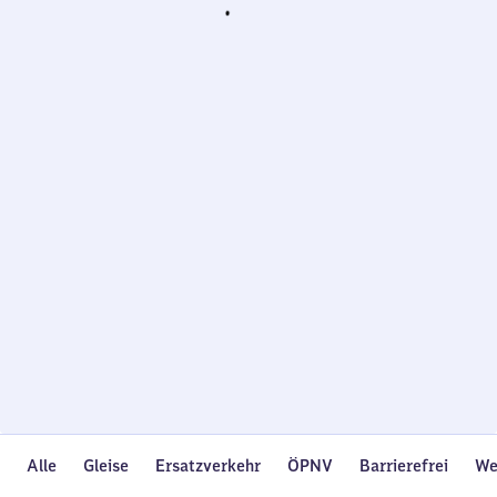
Wird
geladen…
Alle
Gleise
Ersatzverkehr
ÖPNV
Barrierefrei
We