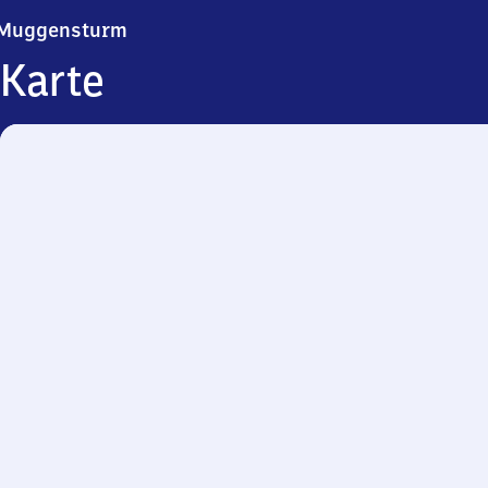
Muggensturm
Muggensturm
Karte