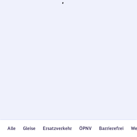
Wird
geladen…
Alle
Gleise
Ersatzverkehr
ÖPNV
Barrierefrei
We