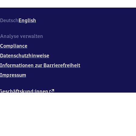
München
Deutsch
English
Analyse verwalten
Compliance
Datenschutzhinweise
Informationen zur Barrierefreiheit
Impressum
externer
Geschäftskund:innen
Link
Kontakt
Hausordnung
Verkehrsunternehmen
Changelog