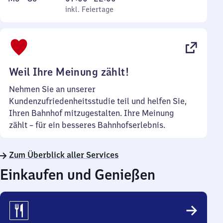
bis
inkl. Feiertage
7
inkl. Feiertage
Sonntag
Uhr
bis
22
Uhr
Weil Ihre Meinung zählt!
Nehmen Sie an unserer
Kundenzufriedenheitsstudie teil und helfen Sie,
Ihren Bahnhof mitzugestalten. Ihre Meinung
zählt – für ein besseres Bahnhofserlebnis.
Zum Überblick aller Services
Einkaufen und Genießen