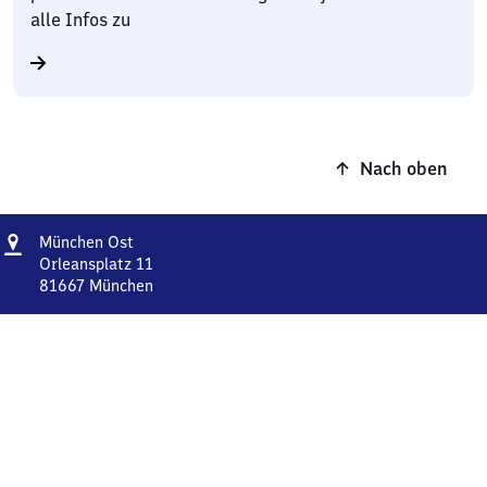
alle Infos zu
Nach oben
Adresse
München
München Ost
Ost
Orleansplatz 11
81667
München
München
Ost,
Orleansplatz
11,
8
1
6
6
7