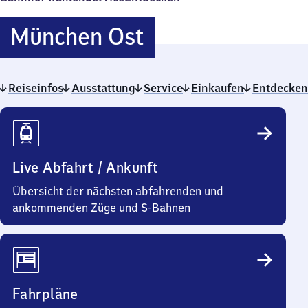
München
München Ost
Ost
Reiseinfos
Ausstattung
Service
Einkaufen
Entdecken
Reiseinfos
Live Abfahrt / Ankunft
Übersicht der nächsten abfahrenden und
ankommenden Züge und S-Bahnen
Fahrpläne