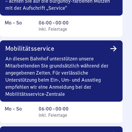
– achten Sie auf die burgundy-farbenen Mützen
mit der Aufschrift „Service“
Montag
,
Von
Mo
–
So
06:00
–
00:00
bis
inkl. Feiertage
6
inkl. Feiertage
Sonntag
Uhr
bis
Mobilitätsservice
0
Uhr
An diesem Bahnhof unterstützen unsere
Mitarbeitenden Sie grundsätzlich während der
angegebenen Zeiten. Für verlässliche
Unterstützung beim Ein-, Um- und Ausstieg
empfehlen wir eine Anmeldung bei der
Mobilitätsservice-Zentrale
Montag
,
Von
Mo
–
So
06:00
–
00:00
bis
inkl. Feiertage
6
inkl. Feiertage
Sonntag
Uhr
bis