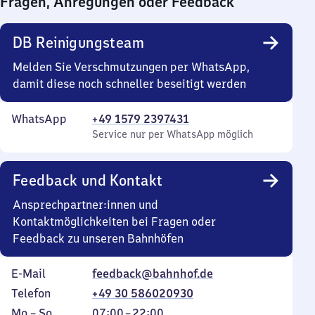
Fragen, Anregungen oder Feedback
0
Uhr
DB Reinigungsteam
Melden Sie Verschmutzungen per WhatsApp,
damit diese noch schneller beseitigt werden
WhatsApp
+49 1579 2397431
Service nur per WhatsApp möglich
Feedback und Kontakt
Ansprechpartner:innen und
Kontaktmöglichkeiten bei Fragen oder
Feedback zu unseren Bahnhöfen
E-Mail
feedback@bahnhof.de
Telefon
+49 30 586020930
Montag
,
Von
Mo
–
So
07:00
–
22:00