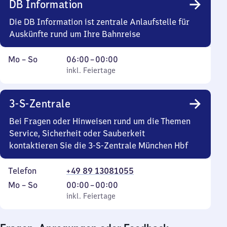
DB Information
0
Uhr
Die DB Information ist zentrale Anlaufstelle für
Auskünfte rund um Ihre Bahnreise
Montag
,
Von
Mo
–
So
06:00
–
00:00
bis
inkl. Feiertage
6
inkl. Feiertage
Sonntag
Uhr
bis
3-S-Zentrale
0
Uhr
Bei Fragen oder Hinweisen rund um die Themen
Service, Sicherheit oder Sauberkeit
kontaktieren Sie die 3-S-Zentrale München Hbf
Telefon
+49 89 13081055
Montag
,
Von
Mo
–
So
00:00
–
00:00
bis
inkl. Feiertage
0
inkl. Feiertage
Sonntag
Uhr
bis