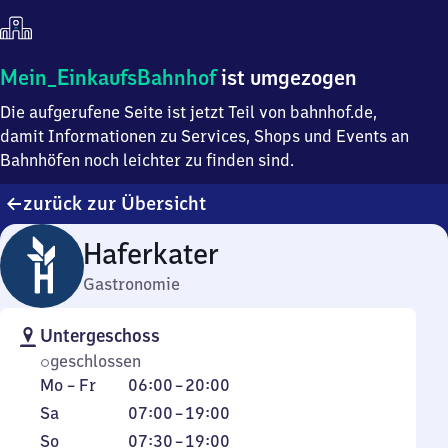
Mein
Mein_EinkaufsBahnhof
ist umgezogen
Einkaufsbahnhof
Die aufgerufene Seite ist jetzt Teil von bahnhof.de,
ist
umgezogen
damit Informationen zu Services, Shops und Events an
Bahnhöfen noch leichter zu finden sind.
zurück zur Übersicht
Haferkater
Gastronomie
Untergeschoss
geschlossen
Montag
Von
Mo
–
Fr
06:00
–
20:00
bis
6
Samstag
Von
Sa
07:00
–
19:00
Freitag
Uhr
7
Sonntag
Von
So
07:30
–
19:00