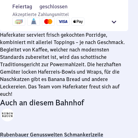
bis
Uhr
7
Feiertag
Feiertag
geschlossen
20
bis
Uhr
Akzeptierte Zahlungsmittel
Uhr
19
30
Uhr
bis
19
Haferkater serviert frisch gekochten Porridge,
Uhr
kombiniert mit allerlei Toppings – je nach Geschmack.
Begleitet von Kaffee, welcher nach modernsten
Standards zubereitet ist, wird das schottische
Traditionsgericht zur Powermahlzeit. Die herzhaften
Gemüter locken Haferreis-Bowls und Wraps, für die
Naschkatzen gibt es Banana Bread und andere
Leckereien. Das Team vom Haferkater freut sich auf
euch!
Auch an diesem Bahnhof
Rubenbauer Genusswelten Schmankerlzeile