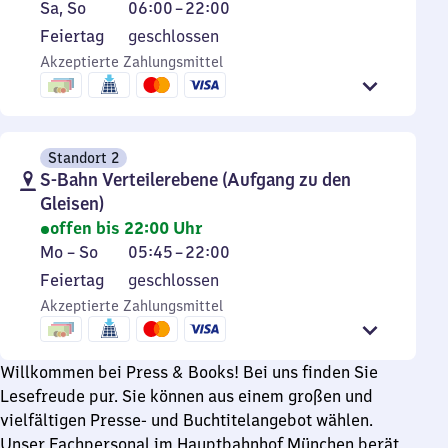
bis
5
Samstag
Von
Sa
,
So
06:00
–
22:00
Freitag
Uhr
und
6
Feiertag
Feiertag
geschlossen
30
Sonntag
Uhr
Akzeptierte Zahlungsmittel
bis
bis
22
22
Uhr
Uhr
Standort 2
S-Bahn Verteilerebene (Aufgang zu den
Gleisen)
offen bis 22:00 Uhr
Montag
Von
Mo
–
So
05:45
–
22:00
bis
5
Feiertag
Feiertag
geschlossen
Sonntag
Uhr
Akzeptierte Zahlungsmittel
45
bis
22
Willkommen bei Press & Books! Bei uns finden Sie
Uhr
Lesefreude pur. Sie können aus einem großen und
vielfältigen Presse- und Buchtitelangebot wählen.
Unser Fachpersonal im Hauptbahnhof München berät