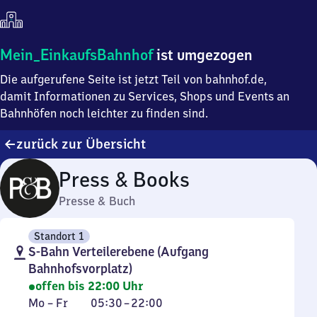
Mein
Mein_EinkaufsBahnhof
ist umgezogen
Einkaufsbahnhof
Die aufgerufene Seite ist jetzt Teil von bahnhof.de,
ist
umgezogen
damit Informationen zu Services, Shops und Events an
Bahnhöfen noch leichter zu finden sind.
zurück zur Übersicht
Press & Books
Presse & Buch
Standort 1
S-Bahn Verteilerebene (Aufgang
Bahnhofsvorplatz)
offen bis 22:00 Uhr
Montag
Von
Mo
–
Fr
05:30
–
22:00