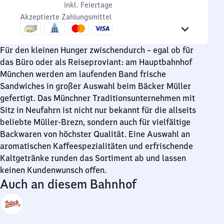
Freitag
Uhr
und
inkl. Feiertage
7
inkl. Feiertage
bis
Sonntag
Akzeptierte Zahlungsmittel
Uhr
22
bis
Uhr
19
Für den kleinen Hunger zwischendurch – egal ob für
Uhr
das Büro oder als Reiseproviant: am Hauptbahnhof
München werden am laufenden Band frische
Sandwiches in großer Auswahl beim Bäcker Müller
gefertigt. Das Münchner Traditionsunternehmen mit
Sitz in Neufahrn ist nicht nur bekannt für die allseits
beliebte Müller-Brezn, sondern auch für vielfältige
Backwaren von höchster Qualität. Eine Auswahl an
aromatischen Kaffeespezialitäten und erfrischende
Kaltgetränke runden das Sortiment ab und lassen
keinen Kundenwunsch offen.
Auch an diesem Bahnhof