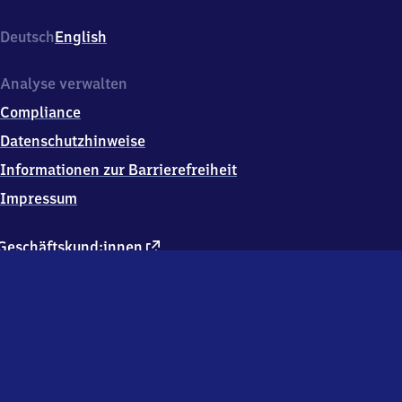
Deutsch
English
Analyse verwalten
Compliance
Datenschutzhinweise
Informationen zur Barrierefreiheit
Impressum
externer
Geschäftskund:innen
Link
Kontakt
Hausordnung
Verkehrsunternehmen
Changelog