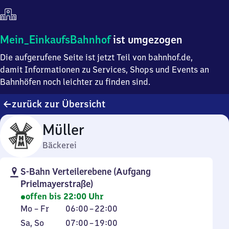
Mein
Mein_EinkaufsBahnhof
ist umgezogen
Einkaufsbahnhof
Die aufgerufene Seite ist jetzt Teil von bahnhof.de,
ist
umgezogen
damit Informationen zu Services, Shops und Events an
Bahnhöfen noch leichter zu finden sind.
zurück zur Übersicht
Müller
Bäckerei
S-Bahn Verteilerebene (Aufgang
Prielmayerstraße)
offen bis 22:00 Uhr
Montag
Von
Mo
–
Fr
06:00
–
22:00
bis
6
Samstag
,
Von
Sa
,
So
07:00
–
19:00