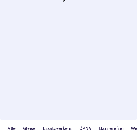
Wird
geladen…
Alle
Gleise
Ersatzverkehr
ÖPNV
Barrierefrei
We