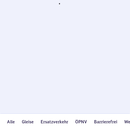
Wird
geladen…
Alle
Gleise
Ersatzverkehr
ÖPNV
Barrierefrei
We