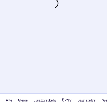
Wird
geladen…
Alle
Gleise
Ersatzverkehr
ÖPNV
Barrierefrei
We