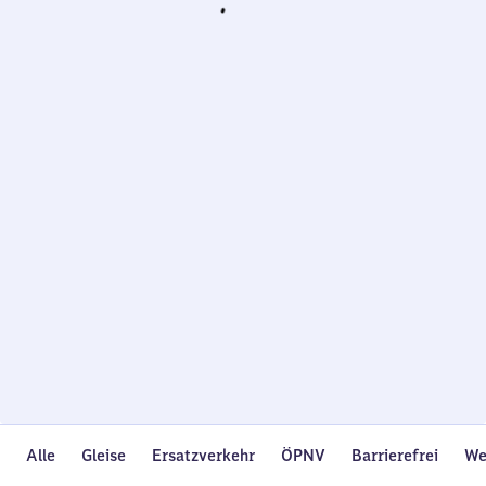
Wird
geladen…
Alle
Gleise
Ersatzverkehr
ÖPNV
Barrierefrei
We