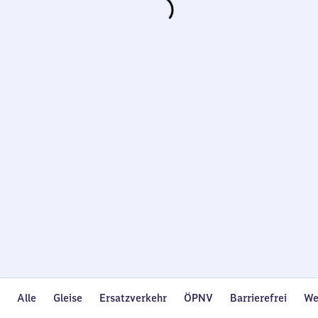
Wird
geladen…
Alle
Gleise
Ersatzverkehr
ÖPNV
Barrierefrei
We