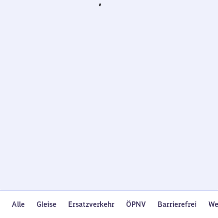
Wird
geladen…
Alle
Gleise
Ersatzverkehr
ÖPNV
Barrierefrei
We