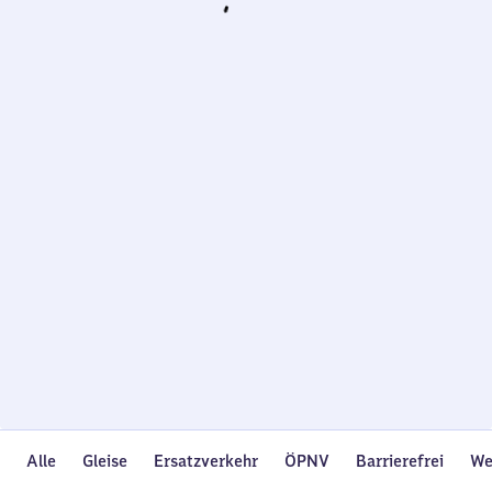
Wird
geladen…
Alle
Gleise
Ersatzverkehr
ÖPNV
Barrierefrei
We