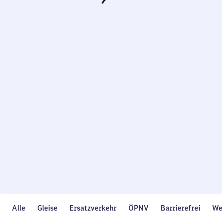
Wird
geladen…
Alle
Gleise
Ersatzverkehr
ÖPNV
Barrierefrei
We