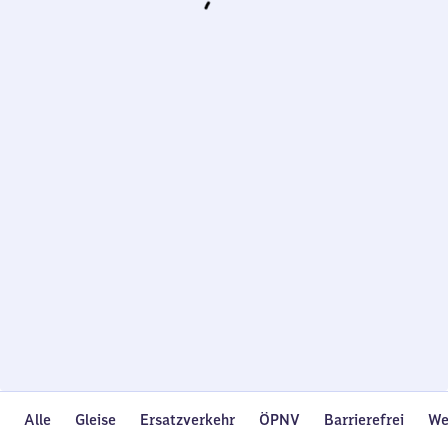
Wird
geladen…
Alle
Gleise
Ersatzverkehr
ÖPNV
Barrierefrei
We