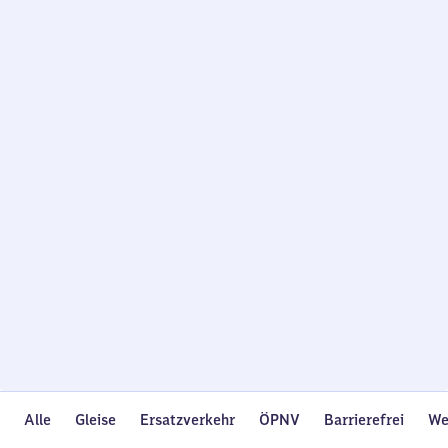
Wird
geladen…
Alle
Gleise
Ersatzverkehr
ÖPNV
Barrierefrei
We