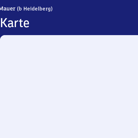
Mauer (bei Heidelberg)
Mauer
(b Heidelberg)
Karte