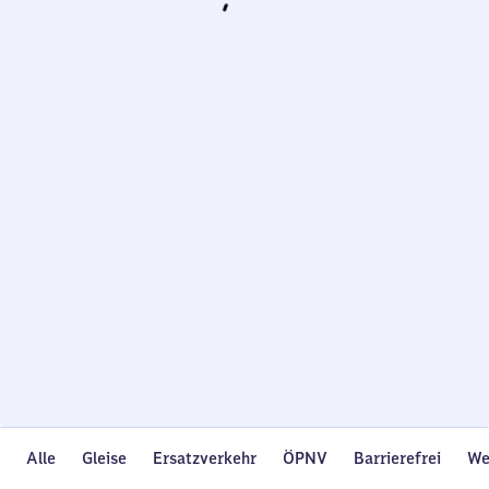
Wird
geladen…
Alle
Gleise
Ersatzverkehr
ÖPNV
Barrierefrei
We