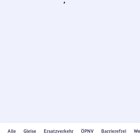
Wird
geladen…
Alle
Gleise
Ersatzverkehr
ÖPNV
Barrierefrei
We