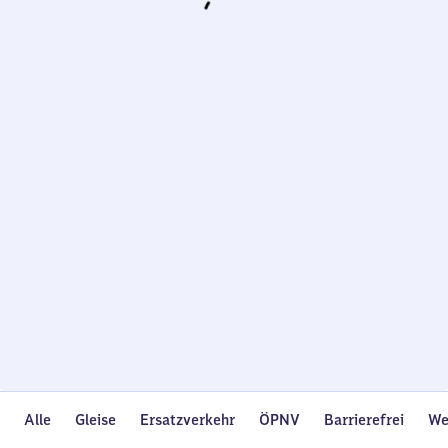
Wird
geladen…
Alle
Gleise
Ersatzverkehr
ÖPNV
Barrierefrei
We