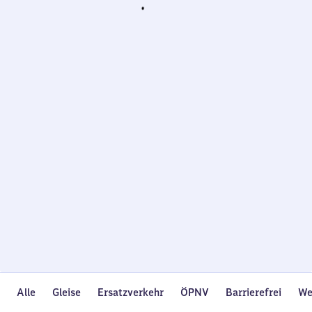
Wird
geladen…
Alle
Gleise
Ersatzverkehr
ÖPNV
Barrierefrei
We