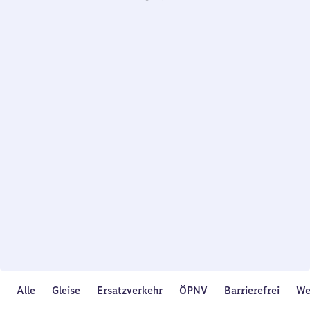
Wird
geladen…
Alle
Gleise
Ersatzverkehr
ÖPNV
Barrierefrei
We