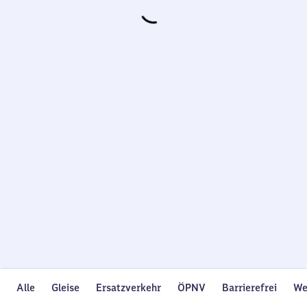
Wird
geladen…
Alle
Gleise
Ersatzverkehr
ÖPNV
Barrierefrei
We