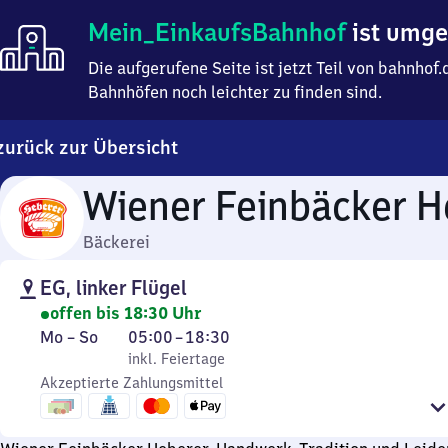
Mein
Mein_EinkaufsBahnhof
ist umg
Einkaufsbahnhof
ist
Die aufgerufene Seite ist jetzt Teil von bahnho
umgezogen
Bahnhöfen noch leichter zu finden sind.
zurück zur Übersicht
Wiener Feinbäcker H
Bäckerei
EG, linker Flügel
offen bis 18:30 Uhr
Montag
,
Von
Mo
–
So
05:00
–
18:30
bis
inkl. Feiertage
5
inkl. Feiertage
Sonntag
Akzeptierte Zahlungsmittel
Uhr
bis
18