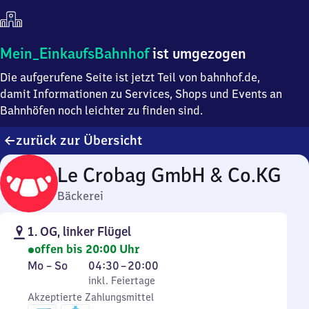
Mein
Mein_EinkaufsBahnhof
ist umgezogen
Einkaufsbahnhof
Die aufgerufene Seite ist jetzt Teil von bahnhof.de,
ist
umgezogen
damit Informationen zu Services, Shops und Events an
Bahnhöfen noch leichter zu finden sind.
zurück zur Übersicht
Le Crobag GmbH & Co.KG
Bäckerei
1. OG, linker Flügel
offen bis 20:00 Uhr
Montag
,
Von
Mo
–
So
04:30
–
20:00
bis
inkl. Feiertage
4
inkl. Feiertage
Sonntag
Akzeptierte Zahlungsmittel
Uhr