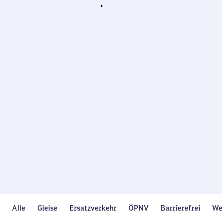
Wird
geladen…
Alle
Gleise
Ersatzverkehr
ÖPNV
Barrierefrei
We