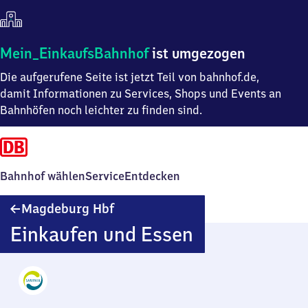
Mein
Mein_EinkaufsBahnhof
ist umgezogen
Einkaufsbahnhof
Die aufgerufene Seite ist jetzt Teil von bahnhof.de,
ist
umgezogen
damit Informationen zu Services, Shops und Events an
Bahnhöfen noch leichter zu finden sind.
Bahnhof wählen
Service
Entdecken
Magdeburg
Magdeburg Hbf
Hauptbahnhof
Einkaufen und Essen