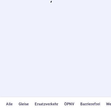
Wird
geladen…
Alle
Gleise
Ersatzverkehr
ÖPNV
Barrierefrei
We