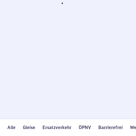
Wird
geladen…
Alle
Gleise
Ersatzverkehr
ÖPNV
Barrierefrei
We