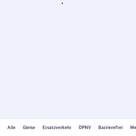
Wird
geladen…
Alle
Gleise
Ersatzverkehr
ÖPNV
Barrierefrei
We