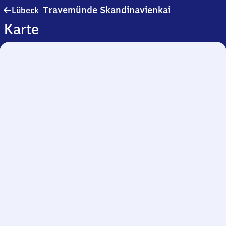
Lübeck-
Travemünde Skandinavienkai
Lübeck
Travemünde
Karte
Skandinavien