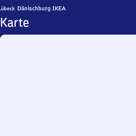
Lübeck-Dänischburg IKEA
Dänischburg IKEA
Lübeck
Karte