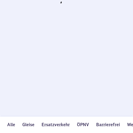
Wird
geladen…
Alle
Gleise
Ersatzverkehr
ÖPNV
Barrierefrei
We